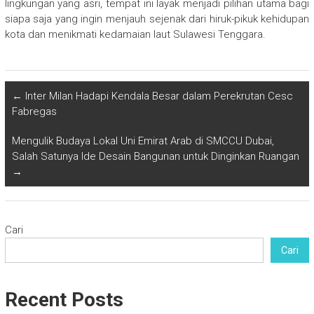
lingkungan yang asri, tempat ini layak menjadi pilihan utama bagi
siapa saja yang ingin menjauh sejenak dari hiruk-pikuk kehidupan
kota dan menikmati kedamaian laut Sulawesi Tenggara.
←
Inter Milan Hadapi Kendala Besar dalam Perekrutan Cesc
Fabregas
Mengulik Budaya Lokal Uni Emirat Arab di SMCCU Dubai,
Salah Satunya Ide Desain Bangunan untuk Dinginkan Ruangan
→
Cari
Cari
Recent Posts