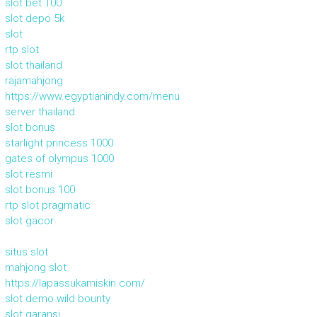
slot bet 100
slot depo 5k
slot
rtp slot
slot thailand
rajamahjong
https://www.egyptianindy.com/menu
server thailand
slot bonus
starlight princess 1000
gates of olympus 1000
slot resmi
slot bonus 100
rtp slot pragmatic
slot gacor
situs slot
mahjong slot
https://lapassukamiskin.com/
slot demo wild bounty
slot garansi