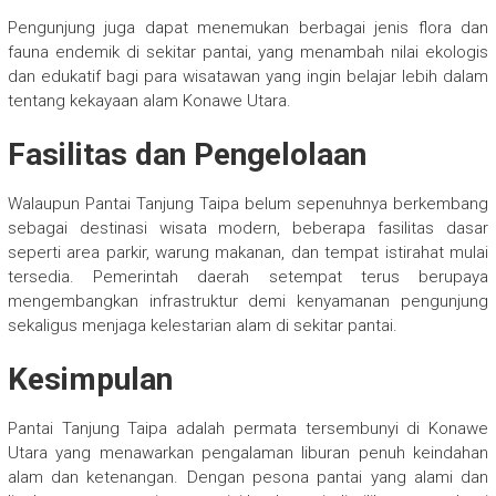
Pengunjung juga dapat menemukan berbagai jenis flora dan
fauna endemik di sekitar pantai, yang menambah nilai ekologis
dan edukatif bagi para wisatawan yang ingin belajar lebih dalam
tentang kekayaan alam Konawe Utara.
Fasilitas dan Pengelolaan
Walaupun Pantai Tanjung Taipa belum sepenuhnya berkembang
sebagai destinasi wisata modern, beberapa fasilitas dasar
seperti area parkir, warung makanan, dan tempat istirahat mulai
tersedia. Pemerintah daerah setempat terus berupaya
mengembangkan infrastruktur demi kenyamanan pengunjung
sekaligus menjaga kelestarian alam di sekitar pantai.
Kesimpulan
Pantai Tanjung Taipa adalah permata tersembunyi di Konawe
Utara yang menawarkan pengalaman liburan penuh keindahan
alam dan ketenangan. Dengan pesona pantai yang alami dan