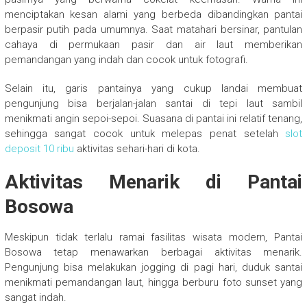
menciptakan kesan alami yang berbeda dibandingkan pantai
berpasir putih pada umumnya. Saat matahari bersinar, pantulan
cahaya di permukaan pasir dan air laut memberikan
pemandangan yang indah dan cocok untuk fotografi.
Selain itu, garis pantainya yang cukup landai membuat
pengunjung bisa berjalan-jalan santai di tepi laut sambil
menikmati angin sepoi-sepoi. Suasana di pantai ini relatif tenang,
sehingga sangat cocok untuk melepas penat setelah
slot
deposit 10 ribu
aktivitas sehari-hari di kota.
Aktivitas Menarik di Pantai
Bosowa
Meskipun tidak terlalu ramai fasilitas wisata modern, Pantai
Bosowa tetap menawarkan berbagai aktivitas menarik.
Pengunjung bisa melakukan jogging di pagi hari, duduk santai
menikmati pemandangan laut, hingga berburu foto sunset yang
sangat indah.