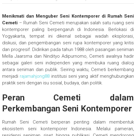
Menikmati dan Menguber Seni Kontemporer di Rumah Seni
Cemeti
– Rumah Seni Cemeti merupakan salah satu ruang seni
kontemporer paling berpengaruh di Indonesia. Berlokasi di
Yogyakarta, tempat ini dikenal sebagai wadah eksplorasi,
diskusi, dan pengembangan seni rupa kontemporer yang kritis
dan progresif. Didirikan pada tahun 1988 oleh pasangan seniman
Mella Jaarsma dan Nindityo Adipurnomo, Cemeti awalnya hadir
sebagai galeri seni independen yang membuka ruang dialog
antara seniman dan publik. Seiring waktu, Cemeti berkembang
menjadi
rajamahjong88
institusi seni yang aktif menghubungkan
praktik seni dengan isu sosial, budaya, dan politik.
Peran Cemeti dalam
Perkembangan Seni Kontemporer
Rumah Seni Cemeti berperan penting dalam membentuk
ekosistem seni kontemporer Indonesia. Melalui pameran,
residensi seniman, riset, hingga publikasi, Cemeti mendorong