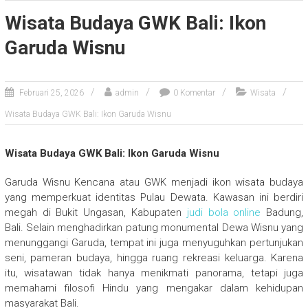
Wisata Budaya GWK Bali: Ikon
Garuda Wisnu
Februari 25, 2026
admin
0 Komentar
Wisata
Wisata Budaya GWK Bali: Ikon Garuda Wisnu
Wisata Budaya GWK Bali: Ikon Garuda Wisnu
Garuda Wisnu Kencana
atau GWK menjadi ikon wisata budaya
yang memperkuat identitas Pulau Dewata. Kawasan ini berdiri
megah di Bukit Ungasan, Kabupaten
judi bola online
Badung,
Bali. Selain menghadirkan patung monumental Dewa Wisnu yang
menunggangi Garuda, tempat ini juga menyuguhkan pertunjukan
seni, pameran budaya, hingga ruang rekreasi keluarga. Karena
itu, wisatawan tidak hanya menikmati panorama, tetapi juga
memahami filosofi Hindu yang mengakar dalam kehidupan
masyarakat Bali.