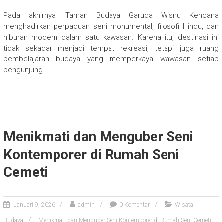
Pada akhirnya, Taman Budaya Garuda Wisnu Kencana
menghadirkan perpaduan seni monumental, filosofi Hindu, dan
hiburan modern dalam satu kawasan. Karena itu, destinasi ini
tidak sekadar menjadi tempat rekreasi, tetapi juga ruang
pembelajaran budaya yang memperkaya wawasan setiap
pengunjung.
Menikmati dan Menguber Seni
Kontemporer di Rumah Seni
Cemeti
Januari 9, 2026
admin
0 Komentar
Wisata
Budaya
Menikmati dan Menguber Seni Kontemporer di Rumah Seni Cemeti