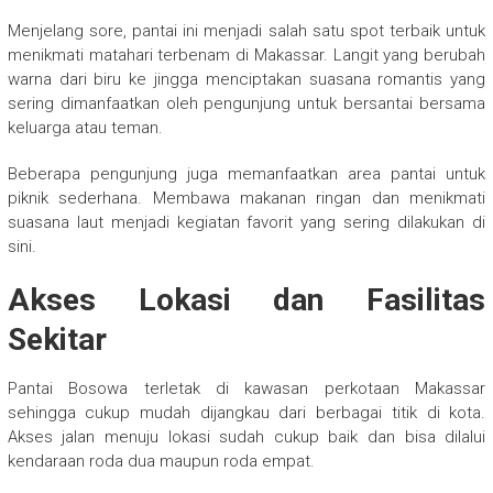
Menjelang sore, pantai ini menjadi salah satu spot terbaik untuk
menikmati matahari terbenam di Makassar. Langit yang berubah
warna dari biru ke jingga menciptakan suasana romantis yang
sering dimanfaatkan oleh pengunjung untuk bersantai bersama
keluarga atau teman.
Beberapa pengunjung juga memanfaatkan area pantai untuk
piknik sederhana. Membawa makanan ringan dan menikmati
suasana laut menjadi kegiatan favorit yang sering dilakukan di
sini.
Akses Lokasi dan Fasilitas
Sekitar
Pantai Bosowa terletak di kawasan perkotaan Makassar
sehingga cukup mudah dijangkau dari berbagai titik di kota.
Akses jalan menuju lokasi sudah cukup baik dan bisa dilalui
kendaraan roda dua maupun roda empat.