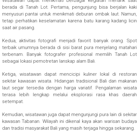
Wisatawan dapat menikmati berbagai kegiatan menarik saat
berada di Tanah Lot. Pertama, pengunjung bisa berjalan kaki
menyusuri pantai untuk menikmati deburan ombak laut. Namun,
tetap perhatikan keselamatan karena batu karang kadang licin
saat air pasang.
Kedua, aktivitas fotografi menjadi favorit banyak orang. Spot
terbaik umumnya berada di sisi barat pura menjelang matahari
terbenam. Banyak fotografer profesional memilih Tanah Lot
sebagai lokasi pemotretan lanskap alam Bali.
Ketiga, wisatawan dapat mencicipi kuliner lokal di restoran
sekitar kawasan wisata. Hidangan tradisional Bali dan makanan
laut segar tersedia dengan harga variatif. Pengalaman wisata
terasa lebih lengkap melalui eksplorasi rasa khas daerah
setempat.
Kemudian, wisatawan juga dapat mengunjungi pura lain di sekitar
kawasan Tabanan. Wilayah ini dikenal kaya akan warisan budaya
dan tradisi masyarakat Bali yang masih terjaga hingga sekarang.