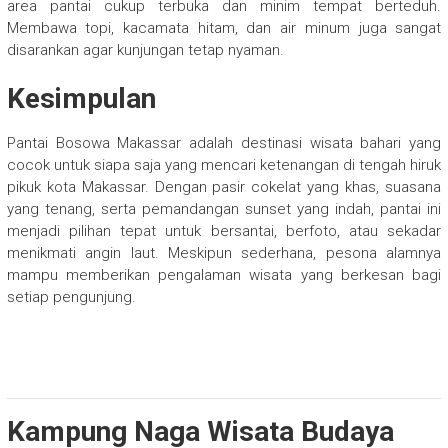
area pantai cukup terbuka dan minim tempat berteduh.
Membawa topi, kacamata hitam, dan air minum juga sangat
disarankan agar kunjungan tetap nyaman.
Kesimpulan
Pantai Bosowa Makassar adalah destinasi wisata bahari yang
cocok untuk siapa saja yang mencari ketenangan di tengah hiruk
pikuk kota Makassar. Dengan pasir cokelat yang khas, suasana
yang tenang, serta pemandangan sunset yang indah, pantai ini
menjadi pilihan tepat untuk bersantai, berfoto, atau sekadar
menikmati angin laut. Meskipun sederhana, pesona alamnya
mampu memberikan pengalaman wisata yang berkesan bagi
setiap pengunjung.
Kampung Naga Wisata Budaya