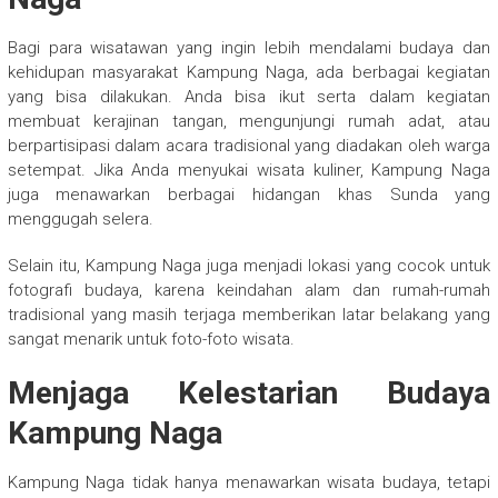
Bagi para wisatawan yang ingin lebih mendalami budaya dan
kehidupan masyarakat Kampung Naga, ada berbagai kegiatan
yang bisa dilakukan. Anda bisa ikut serta dalam kegiatan
membuat kerajinan tangan, mengunjungi rumah adat, atau
berpartisipasi dalam acara tradisional yang diadakan oleh warga
setempat. Jika Anda menyukai wisata kuliner, Kampung Naga
juga menawarkan berbagai hidangan khas Sunda yang
menggugah selera.
Selain itu, Kampung Naga juga menjadi lokasi yang cocok untuk
fotografi budaya, karena keindahan alam dan rumah-rumah
tradisional yang masih terjaga memberikan latar belakang yang
sangat menarik untuk foto-foto wisata.
Menjaga Kelestarian Budaya
Kampung Naga
Kampung Naga tidak hanya menawarkan wisata budaya, tetapi