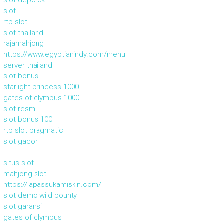
slot depo 5k
slot
rtp slot
slot thailand
rajamahjong
https://www.egyptianindy.com/menu
server thailand
slot bonus
starlight princess 1000
gates of olympus 1000
slot resmi
slot bonus 100
rtp slot pragmatic
slot gacor
situs slot
mahjong slot
https://lapassukamiskin.com/
slot demo wild bounty
slot garansi
gates of olympus