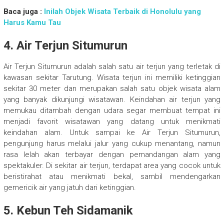
Baca juga :
Inilah Objek Wisata Terbaik di Honolulu yang
Harus Kamu Tau
4. Air Terjun Situmurun
Air Terjun Situmurun adalah salah satu air terjun yang terletak di
kawasan sekitar Tarutung. Wisata terjun ini memiliki ketinggian
sekitar 30 meter dan merupakan salah satu objek wisata alam
yang banyak dikunjungi wisatawan. Keindahan air terjun yang
memukau ditambah dengan udara segar membuat tempat ini
menjadi favorit wisatawan yang datang untuk menikmati
keindahan alam. Untuk sampai ke Air Terjun Situmurun,
pengunjung harus melalui jalur yang cukup menantang, namun
rasa lelah akan terbayar dengan pemandangan alam yang
spektakuler. Di sekitar air terjun, terdapat area yang cocok untuk
beristirahat atau menikmati bekal, sambil mendengarkan
gemericik air yang jatuh dari ketinggian.
5. Kebun Teh Sidamanik