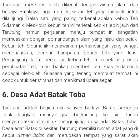
Tarutung, meskipun lebih dikenal dengan wisata alam dan
budaya Bataknya, juga memiliki kebun teh yang menarik untuk
dikunjungi. Salah satu yang paling terkenal adalah Kebun Teh
Sidamanik. Meskipun kebun teh ini terletak sedikit lebih jauh dari
Tarutung, namun perjalanan menuju tempat ini sangatlah
memuaskan dengan pemandangan alam yang hijau dan sejuk.
Kebun teh Sidamanik menawarkan pemandangan yang sangat
menenangkan, dengan hamparan pohon teh yang luas.
Pengunjung dapat berkeliling kebun teh, mempelajari proses
pembuatan teh, atau bahkan membeli teh khas Sidamanik
sebagai oleh-oleh. Suasana yang tenang membuat tempat ini
cocok untuk beristirahat dan menikmati udara segar.
6. Desa Adat Batak Toba
Tarutung adalah bagian dari wilayah budaya Batak, sehingga
tidak lengkap rasanya jika berkunjung ke sini tanpa
menyempatkan diri untuk mengunjungi desa adat Batak Toba.
Desa adat Batak di sekitar Tarutung memiliki rumah adat yang di
sebut
rumah bolon
dan merupakan tempat yang sarat akan