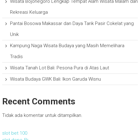
Wisata Bojonegoro Lengkap Tempat Alam Wisata Malam dan
Rekreasi Keluarga
Pantai Bosowa Makassar dan Daya Tarik Pasir Cokelat yang
Unik
Kampung Naga Wisata Budaya yang Masih Memelihara
Tradis
Wisata Tanah Lot Bali: Pesona Pura di Atas Laut
Wisata Budaya GWK Bali: Ikon Garuda Wisnu
Recent Comments
Tidak ada komentar untuk ditampilkan.
slot bet 100