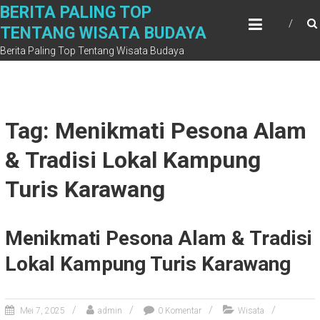
Skip
BERITA PALING TOP
to
TENTANG WISATA BUDAYA
content
Berita Paling Top Tentang Wisata Budaya
Tag: Menikmati Pesona Alam
& Tradisi Lokal Kampung
Turis Karawang
Menikmati Pesona Alam & Tradisi
Lokal Kampung Turis Karawang
Mei 7, 2025
admin
0 Komentar
Wisata