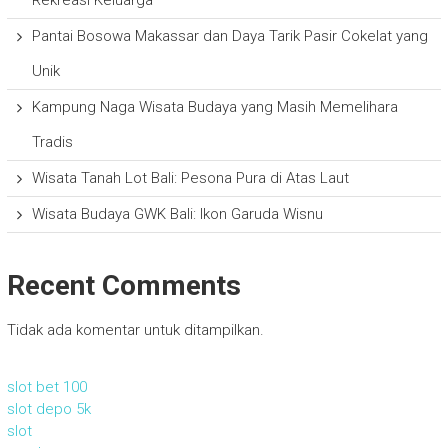
Rekreasi Keluarga
Pantai Bosowa Makassar dan Daya Tarik Pasir Cokelat yang
Unik
Kampung Naga Wisata Budaya yang Masih Memelihara
Tradis
Wisata Tanah Lot Bali: Pesona Pura di Atas Laut
Wisata Budaya GWK Bali: Ikon Garuda Wisnu
Recent Comments
Tidak ada komentar untuk ditampilkan.
slot bet 100
slot depo 5k
slot