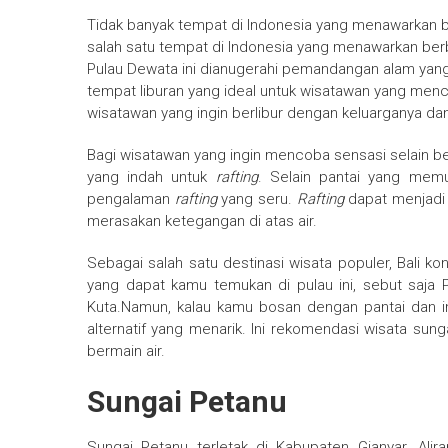
Tidak banyak tempat di Indonesia yang menawarkan 
salah satu tempat di Indonesia yang menawarkan berba
Pulau Dewata ini dianugerahi pemandangan alam yang
tempat liburan yang ideal untuk wisatawan yang menc
wisatawan yang ingin berlibur dengan keluarganya dan 
Bagi wisatawan yang ingin mencoba sensasi selain be
yang indah untuk
rafting
. Selain pantai yang memu
pengalaman
rafting
yang seru.
Rafting
dapat menjadi 
merasakan ketegangan di atas air.
Sebagai salah satu destinasi wisata populer, Bali k
yang dapat kamu temukan di pulau ini, sebut saja P
Kuta.Namun, kalau kamu bosan dengan pantai dan in
alternatif yang menarik. Ini rekomendasi wisata su
bermain air.
Sungai Petanu
Sungai Petanu terletak di Kabupaten Gianyar. Ali