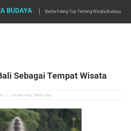
TA BUDAYA
Berita Paling Top Tentang Wisata Budaya
 Bali Sebagai Tempat Wisata
,
ta
Sungai Unda
Telaga Waja