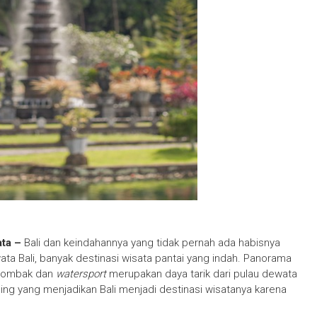
ata –
Bali dan keindahannya yang tidak pernah ada habisnya
a Bali, banyak destinasi wisata pantai yang indah. Panorama
, ombak dan
watersport
merupakan daya tarik dari pulau dewata
ing yang menjadikan Bali menjadi destinasi wisatanya karena