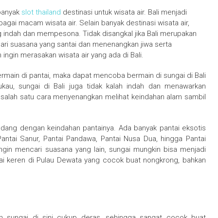
banyak
slot thailand
destinasi untuk wisata air. Bali menjadi
gai macam wisata air. Selain banyak destinasi wisata air,
 indah dan mempesona. Tidak disangkal jika Bali merupakan
ari suasana yang santai dan menenangkan jiwa serta
ingin merasakan wisata air yang ada di Bali.
rmain di pantai, maka dapat mencoba bermain di sungai di Bali
kau, sungai di Bali juga tidak kalah indah dan menawarkan
salah satu cara menyenangkan melihat keindahan alam sambil
ondang dengan keindahan pantainya. Ada banyak pantai eksotis
antai Sanur, Pantai Pandawa, Pantai Nusa Dua, hingga Pantai
gin mencari suasana yang lain, sungai mungkin bisa menjadi
ngai keren di Pulau Dewata yang cocok buat nongkrong, bahkan
ran sungai di sini cukup deras, sehingga sangat cocok buat