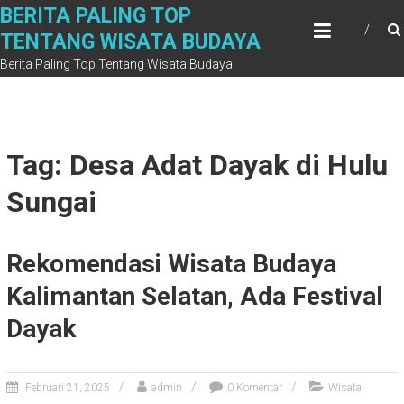
Skip
BERITA PALING TOP
to
TENTANG WISATA BUDAYA
content
Berita Paling Top Tentang Wisata Budaya
Tag: Desa Adat Dayak di Hulu
Sungai
Rekomendasi Wisata Budaya
Kalimantan Selatan, Ada Festival
Dayak
Februari 21, 2025
admin
0 Komentar
Wisata