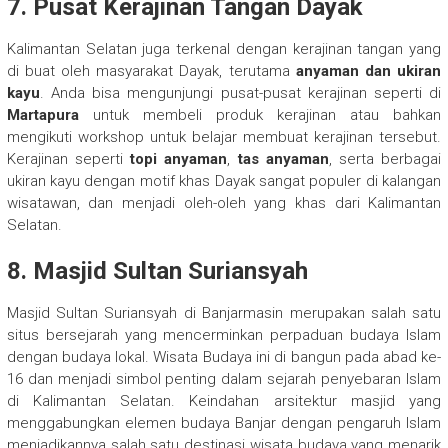
7.
Pusat Kerajinan Tangan Dayak
Kalimantan Selatan juga terkenal dengan kerajinan tangan yang
di buat oleh masyarakat Dayak, terutama
anyaman dan ukiran
kayu
. Anda bisa mengunjungi pusat-pusat kerajinan seperti di
Martapura
untuk membeli produk kerajinan atau bahkan
mengikuti workshop untuk belajar membuat kerajinan tersebut.
Kerajinan seperti
topi anyaman
,
tas anyaman
, serta berbagai
ukiran kayu dengan motif khas Dayak sangat populer di kalangan
wisatawan, dan menjadi oleh-oleh yang khas dari Kalimantan
Selatan.
8.
Masjid Sultan Suriansyah
Masjid Sultan Suriansyah di Banjarmasin merupakan salah satu
situs bersejarah yang mencerminkan perpaduan budaya Islam
dengan budaya lokal. Wisata Budaya ini di bangun pada abad ke-
16 dan menjadi simbol penting dalam sejarah penyebaran Islam
di Kalimantan Selatan. Keindahan arsitektur masjid yang
menggabungkan elemen budaya Banjar dengan pengaruh Islam
menjadikannya salah satu destinasi wisata budaya yang menarik