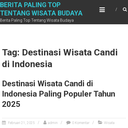
Skip
BERITA PALING TOP
to
TENTANG WISATA BUDAYA
content
Berita Paling Top Tentang Wisata Budaya
Tag: Destinasi Wisata Candi
di Indonesia
Destinasi Wisata Candi di
Indonesia Paling Populer Tahun
2025
Februari 21, 2025
admin
0 Komentar
Wisata